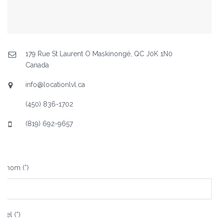
179 Rue St Laurent O Maskinongé, QC J0K 1N0
Canada
info@locationlvl.ca
(450) 836-1702
(819) 692-9657
e nom (*)
riel (*)